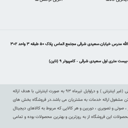
دیدترین کالاها
آخرین تراکنش ها
س خیابان.سعیدی شرقی مجتمع الماس پلاک 50 طبقه 3 واحد 302
ت متری اول سعیدی شرقی - کامپیوتر 9 (ناین)
فروشگاه ناین (9) فعالیت خود را در اواخر سال 91 بر پایه فروش سنتی (غیر اینترنتی ) و دراوایل تیرماه 93 به صورت اینترنتی با هدف ارائه
مکن مشغول ارائه خدمات به مشتریان می باشد.در فروشگاه بخش های
ار ، صوتی و تصویری ، دوربین و هر کالایی که مربوط به کالاهای دیجیتال
حصولات این فروشگاه از به روزترین و بهترین محصولات بوده و تمامی