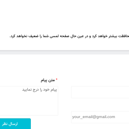
حافظت بیشتر خواهد کرد و در عین حال صفحه لمسی شما را ضعیف نخواهد کرد.
rotector-
Buff Screen Protector For
Buff Screen
ومان
15,000
تومان
,000
ront & Back
Samsung Galaxy S5
Huaw
*
متن پیام
ارسال نظر