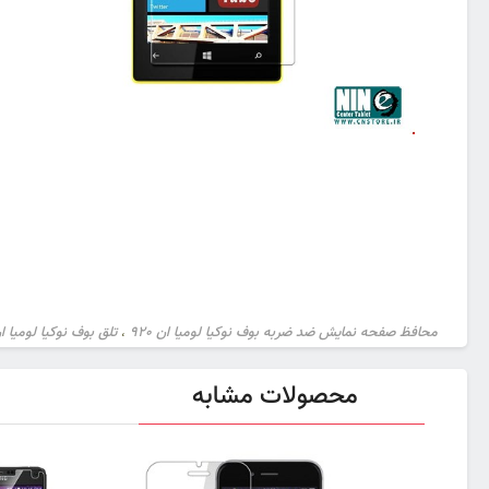
محافظ صفحه نمایش ضد ضربه بوف نوکیا لومیا ان 920
تلق بوف نوکیا لومیا ان 0
،
محصولات مشابه