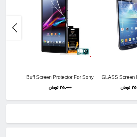
Buff Screen Protector For Sony
GLASS Screen Pr
25
تومان
25,000
تومان
Xperia Z1
Samsung Ga