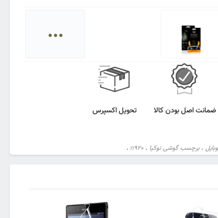
...
ضمانت اصل بودن کالا
تحویل اکسپرس
بایل
برچسب گوشی نوکیا
n920
،
،
،