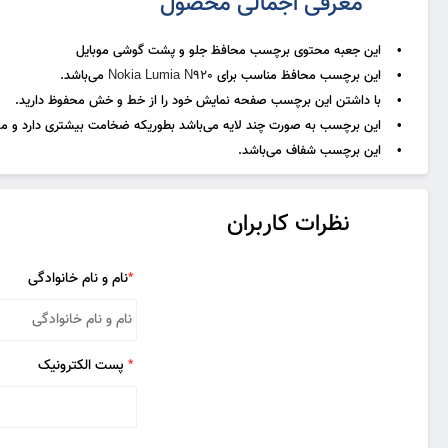
معرفی اجمالی محصول
• این جعبه محتوی برچسب محافظ جلو و پشت گوشی موبایل
• این برچسب محافظ مناسب برای
Nokia Lumia N920
می‌باشد.
• با داشتن این برچسب صفحه نمایش خود را از خط و خش محفوظ دارید.
• این برچسب به صورت چند لایه می‌باشد بطوریکه ضخامت بیشتری دارد و م
• این برچسب شفاف می‌باشد.
 Protector For
Buff Screen Protector For Sony
15,000
تومان
15,000
ت
ei Y511
Xperia Z2
نظرات کاربران
*
نام و نام خانوادگی
*
پست الکترونیک